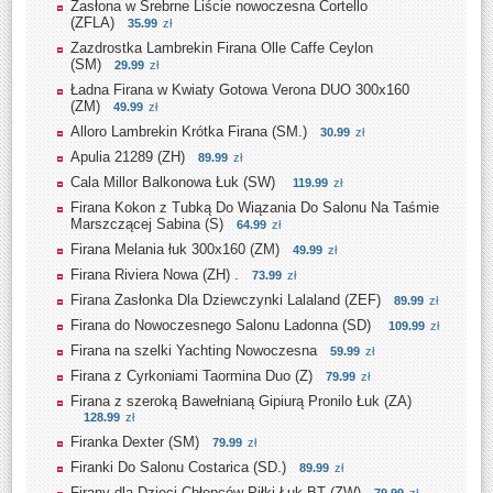
Zasłona w Srebrne Liście nowoczesna Cortello
(ZFLA)
35.99
zł
Zazdrostka Lambrekin Firana Olle Caffe Ceylon
(SM)
29.99
zł
Ładna Firana w Kwiaty Gotowa Verona DUO 300x160
(ZM)
49.99
zł
Alloro Lambrekin Krótka Firana (SM.)
30.99
zł
Apulia 21289 (ZH)
89.99
zł
Cala Millor Balkonowa Łuk (SW)
119.99
zł
Firana Kokon z Tubką Do Wiązania Do Salonu Na Taśmie
Marszczącej Sabina (S)
64.99
zł
Firana Melania łuk 300x160 (ZM)
49.99
zł
Firana Riviera Nowa (ZH) .
73.99
zł
Firana Zasłonka Dla Dziewczynki Lalaland (ZEF)
89.99
zł
Firana do Nowoczesnego Salonu Ladonna (SD)
109.99
zł
Firana na szelki Yachting Nowoczesna
59.99
zł
Firana z Cyrkoniami Taormina Duo (Z)
79.99
zł
Firana z szeroką Bawełnianą Gipiurą Pronilo Łuk (ZA)
128.99
zł
Firanka Dexter (SM)
79.99
zł
Firanki Do Salonu Costarica (SD.)
89.99
zł
Firany dla Dzieci Chłopców Piłki Łuk BT (ZW)