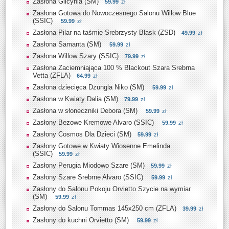
Zasłona Glicynia (SM)
59.99
zł
Zasłona Gotowa do Nowoczesnego Salonu Willow Blue
(SSIC)
59.99
zł
Zasłona Pilar na taśmie Srebrzysty Blask (ZSD)
49.99
zł
Zasłona Samanta (SM)
59.99
zł
Zasłona Willow Szary (SSIC)
79.99
zł
Zasłona Zaciemniająca 100 % Blackout Szara Srebrna
Vetta (ZFLA)
64.99
zł
Zasłona dziecięca Dżungla Niko (SM)
59.99
zł
Zasłona w Kwiaty Dalia (SM)
79.99
zł
Zasłona w słoneczniki Debora (SM)
59.99
zł
Zasłony Bezowe Kremowe Alvaro (SSIC)
59.99
zł
Zasłony Cosmos Dla Dzieci (SM)
59.99
zł
Zasłony Gotowe w Kwiaty Wiosenne Emelinda
(SSIC)
59.99
zł
Zasłony Perugia Miodowo Szare (SM)
59.99
zł
Zasłony Szare Srebrne Alvaro (SSIC)
59.99
zł
Zasłony do Salonu Pokoju Orvietto Szycie na wymiar
(SM)
59.99
zł
Zasłony do Salonu Tommas 145x250 cm (ZFLA)
39.99
zł
Zasłony do kuchni Orvietto (SM)
59.99
zł