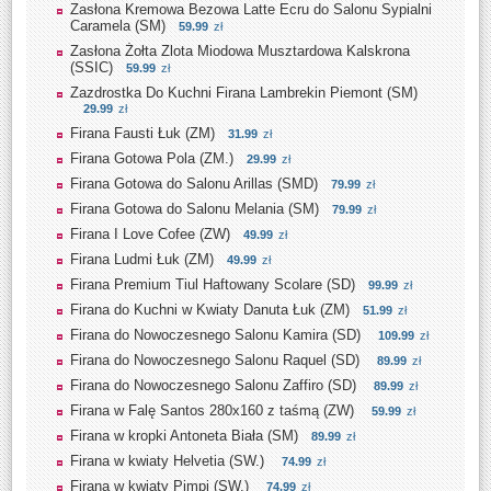
Zasłona Kremowa Bezowa Latte Ecru do Salonu Sypialni
Caramela (SM)
59.99
zł
Zasłona Żołta Zlota Miodowa Musztardowa Kalskrona
(SSIC)
59.99
zł
Zazdrostka Do Kuchni Firana Lambrekin Piemont (SM)
29.99
zł
Firana Fausti Łuk (ZM)
31.99
zł
Firana Gotowa Pola (ZM.)
29.99
zł
Firana Gotowa do Salonu Arillas (SMD)
79.99
zł
Firana Gotowa do Salonu Melania (SM)
79.99
zł
Firana I Love Cofee (ZW)
49.99
zł
Firana Ludmi Łuk (ZM)
49.99
zł
Firana Premium Tiul Haftowany Scolare (SD)
99.99
zł
Firana do Kuchni w Kwiaty Danuta Łuk (ZM)
51.99
zł
Firana do Nowoczesnego Salonu Kamira (SD)
109.99
zł
Firana do Nowoczesnego Salonu Raquel (SD)
89.99
zł
Firana do Nowoczesnego Salonu Zaffiro (SD)
89.99
zł
Firana w Falę Santos 280x160 z taśmą (ZW)
59.99
zł
Firana w kropki Antoneta Biała (SM)
89.99
zł
Firana w kwiaty Helvetia (SW.)
74.99
zł
Firana w kwiaty Pimpi (SW.)
74.99
zł