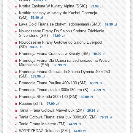
Krótka Zasłona W Kwiaty Alpina (SSIC)
59.99
zł
Krótkie zasłony w kwiaty do Kuchni Florencja
(SM)
59.99
zł
Lava Gold Firana ze złotymi zdobieniami (SMD)
69.99
zł
Nowoczesne Firany Do Salonu Srebrne Zdobienia
Silverstone (SM)
44.99
zł
Nowoczesne Firany Gotowe do Salonu Liverpool
(SD)
94.99
zł
Promocja Firana Cracovia w Kwiaty (SM)
49.99
zł
Promocja Firana Dla Dzieci na Jednorożec na Woalu
Mirabilandia (SM)
59.99
zł
Promocja Firana Gotowa do Salonu Dyrenia 400x250
(SM)
139.99
zł
Promocja Firana Paulina 400x100 (SM)
69.99
zł
Promocja Firana gładka 300x130 cm (S)
36.99
zł
Promocja Stokrotki 300x130 (SM)
39.99
zł
Rubene (ZH:).
97.99
zł
Tania Firana Gotowa Marvel Łuk (ZM)
29.99
zł
Tania Gotowa Firana Izera Łuk 300x160 (ZM)
79.99
zł
Tanie Firany Maletero (ZM)
44.99
zł
WYPRZEDAŻ Roksana (ZM.)
44.99
zł