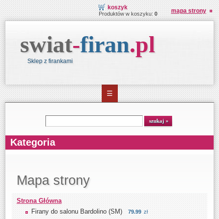
koszyk
mapa strony
Produktów w koszyku:
0
swiat
-
firan
.
pl
Sklep z firankami
☰
Wyszukiwarka
szukaj
Kategoria
Mapa strony
Strona Główna
Firany do salonu Bardolino (SM)
79.99
zł