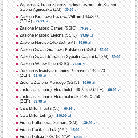
Wyprzedaż firana z bardzo ładnym wzorem do Kuchni
Salonu Agnieszka (ZM)
39.99
zł
Zasłona Kremowo Beżowa William 140x250
(ZFLA)
79.99
zł
Zasłona Mastelo Carmel (SSIC)
79.99
zł
Zasłona Mastelo Zielona (SSIC)
99.99
zł
Zasłona Narciso 140x250 (SM)
59.99
zł
Zasłona Szara Grafitowa Kalskrona (SSIC)
59.99
zł
Zasłona Szara do Salonu Sypialni Caramela (SM)
59.99
zł
Zasłona Willow Blue (SSIC)
79.99
zł
Zasłona w kwiaty z etaminy Primavera 140x270
(ZEF)
89.99
zł
Zielona Zasłona Mondego (SSIC)
59.99
zł
zasłona z etaminy Flora fiolet 140 X 250 (ZEF)
69.99
zł
zasłona z etaminy Flora niebieska 140 X 250
(ZEF)
69.99
zł
Cala Millor Prosta (S.)
69.99
zł
Cala Millor Łuk (S)
130.99
zł
Firana Balkonowa Surinam (SM)
139.99
zł
Firana Bonifacja Łuk (ZM.)
45.99
zł
Firana Delicja 300x150 (ZW)
59.99
zł