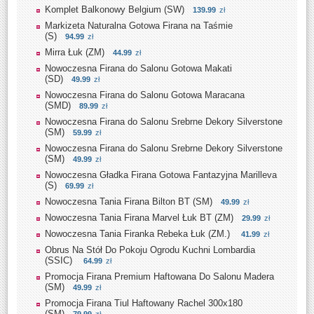
Komplet Balkonowy Belgium (SW)
139.99
zł
Markizeta Naturalna Gotowa Firana na Taśmie
(S)
94.99
zł
Mirra Łuk (ZM)
44.99
zł
Nowoczesna Firana do Salonu Gotowa Makati
(SD)
49.99
zł
Nowoczesna Firana do Salonu Gotowa Maracana
(SMD)
89.99
zł
Nowoczesna Firana do Salonu Srebrne Dekory Silverstone
(SM)
59.99
zł
Nowoczesna Firana do Salonu Srebrne Dekory Silverstone
(SM)
49.99
zł
Nowoczesna Gładka Firana Gotowa Fantazyjna Marilleva
(S)
69.99
zł
Nowoczesna Tania Firana Bilton BT (SM)
49.99
zł
Nowoczesna Tania Firana Marvel Łuk BT (ZM)
29.99
zł
Nowoczesna Tania Firanka Rebeka Łuk (ZM.)
41.99
zł
Obrus Na Stół Do Pokoju Ogrodu Kuchni Lombardia
(SSIC)
64.99
zł
Promocja Firana Premium Haftowana Do Salonu Madera
(SM)
49.99
zł
Promocja Firana Tiul Haftowany Rachel 300x180
(SM)