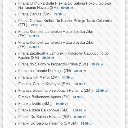
Firana Chmurka Biała Piękna Do Salonu Pokoju Gotowa
Na Taśmie Nuvola (SM)
99.99
zł
Firana Danuta (SM)
79.99
zł
Firana Gotowa Krótka Do Kuchni Pokoju Tania Columbia
(ZFL)
29.99
zł
Firana Komplet Lambrekin + Zazdrostka Ziko
(ZH)
69.99
zł
Firana Komplet Lambrekin + Zazdrostka Ziko
(ZH)
69.99
zł
Firana Zazdrostka Lambrekin Kolorowy Cappuccino do
Kuchni (SM)
29.99
zł
Firana do Salony w kropeczki Priola (SW.)
79.99
zł
Firana na Tasmie Dominga (ZH)
59.99
zł
Firana w łuk Merlot (ZM)
44.99
zł
Firana z Gipiurą Krystyna (SM)
184.99
zł
Firana z woalu na przelotkach Panama (ZM.)
29.99
zł
Firanka Balkonowa Agnes (ZH)
64.99
zł
Firanka Ivette (SM.)
94.99
zł
Firanka Izera Balkonowa (SM)
134.99
zł
Firanki Do Salonu Havana (SM)
89.99
zł
Firanki Do Salonu Palermo (SMDM)
89.99
zł