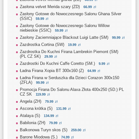
Zasłona velvet Merida szary (ZD)
66.99
zł
Zasłony Gotowe do Nowoczesnego Salonu Ghana Silver
(SSIC)
59.99
zł
Zasłony Gotowe do Nowoczesnego Salonu Willow
niebieskie (SSIC)
59.99
zł
Zasłony Zaciemniające Blackout Luigi Latte (SM)
99.99
zł
Zazdrostka Cortina (SW)
19.99
zł
Zazdrostka Do Kuchni Firana Lambrekin Piemont (SM)
(PL CZ SK)
29.99
zł
Zazdrostki Do Kuchni Caffe Coretto (SM.)
9.99
zł
Ładna Firana Xopia BT 300x160 (Z)
64.99
zł
Ładna Firana w Serduszka dla Dzieci Corazon 300x150
(ZFLA)
99.99
zł
Promocja Firana Do Salonu Alaxa Złota 400x250 (SD.) PL
CZ SK
119.99
zł
Angela (ZH)
79.99
zł
Ascona krótka (S)
131.99
zł
Atalaya (S)
134.99
zł
Babilonia (ZH)
79.99
zł
Balkonowa Turyn skos (S)
259.00
zł
Barone Miodowa (S.)
74.99
zł