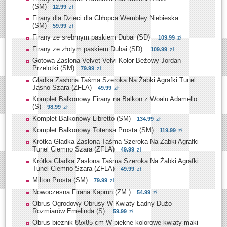
(SM)
12.99
zł
Firany dla Dzieci dla Chłopca Wembley Niebieska
(SM)
59.99
zł
Firany ze srebrnym paskiem Dubai (SD)
109.99
zł
Firany ze złotym paskiem Dubai (SD)
109.99
zł
Gotowa Zasłona Velvet Velvi Kolor Beżowy Jordan
Przelotki (SM)
79.99
zł
Gładka Zasłona Taśma Szeroka Na Żabki Agrafki Tunel
Jasno Szara (ZFLA)
49.99
zł
Komplet Balkonowy Firany na Balkon z Woalu Adamello
(S)
98.99
zł
Komplet Balkonowy Libretto (SM)
134.99
zł
Komplet Balkonowy Totensa Prosta (SM)
119.99
zł
Krótka Gładka Zasłona Taśma Szeroka Na Żabki Agrafki
Tunel Ciemno Szara (ZFLA)
49.99
zł
Krótka Gładka Zasłona Taśma Szeroka Na Żabki Agrafki
Tunel Ciemno Szara (ZFLA)
49.99
zł
Milton Prosta (SM)
79.99
zł
Nowoczesna Firana Kaprun (ZM.)
54.99
zł
Obrus Ogrodowy Obrusy W Kwiaty Ładny Dużo
Rozmiarów Emelinda (S)
59.99
zł
Obrus bieznik 85x85 cm W piekne kolorowe kwiaty maki