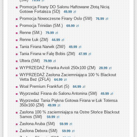
79.99
zł
Promocja Firany DO Salonu Haftowane Złotą Nicią
Gotowe Fortaleza (SD)
49.99
zł
Promocja Nowoczesne Firany Oslo (SW)
76.99
zł
Promocja Trinidan (SM.)
69.99
zł
Renne (SM.)
79.99
zł
Renne Łuk (ZM)
44.99
zł
Tania Firana Narwik (ZM/)
49.99
zł
Tania Firana w Falę Bobis (ZM)
47.99
zł
Ultera (SM)
79.99
zł
WYPRZEDAŻ Firanka Avioli 250x100 (ZM)
28.99
zł
WYPRZEDAŻ Zasłona Zaciemniająca 100 % Blackout
Vetta Beż (ZFLA)
64.99
zł
Woal Premium Frankfurt (S)
84.99
zł
Wyprzedaż Firana do Salonu Antonina (SM)
49.99
zł
Wyprzedaż Tania Piękna Gotowa Firana w Łuk Totensa
350x160 (ZM)
49.99
zł
Zasłona 100 % zaciemniająca na Ostre Słońce Blackout
Samos (SM)
59.99
zł
Zasłona Aruba (SM)
59.99
zł
Zasłona Debora (SM)
59.99
zł