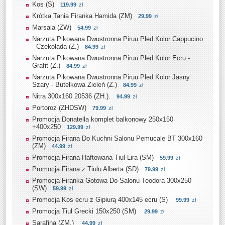
Kos (S)
119.99
zł
Krótka Tania Firanka Hamida (ZM)
29.99
zł
Marsala (ZW)
54.99
zł
Narzuta Pikowana Dwustronna Piruu Pled Kolor Cappucino
- Czekolada (Z.)
84.99
zł
Narzuta Pikowana Dwustronna Piruu Pled Kolor Ecru -
Grafit (Z.)
84.99
zł
Narzuta Pikowana Dwustronna Piruu Pled Kolor Jasny
Szary - Butelkowa Zieleń (Z.)
84.99
zł
Nitra 300x160 20536 (ZH.).
94.99
zł
Portoroz (ZHDSW)
79.99
zł
Promocja Donatella komplet balkonowy 250x150
+400x250
129.99
zł
Promocja Firana Do Kuchni Salonu Pemucale BT 300x160
(ZM)
44.99
zł
Promocja Firana Haftowana Tiul Lira (SM)
59.99
zł
Promocja Firana z Tiulu Alberta (SD)
79.99
zł
Promocja Firanka Gotowa Do Salonu Teodora 300x250
(SW)
59.99
zł
Promocja Kos ecru z Gipiurą 400x145 ecru (S)
99.99
zł
Promocja Tiul Grecki 150x250 (SM)
29.99
zł
Sarafina (ZM.)
44.99
zł