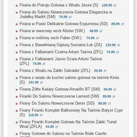
Firana do Pokoju Gotowa z Woalu Jesse (S)
128.99
zł
Firana do Salonu Nowoczesna Gotowa Elegancka w
Jodełkę Madrit (SM)
79.99
zł
Firana w Paski Delikatne Gotowa Espumosa (SD)
89.99
zł
Firana w owocowy wzór Alister (SW.)
49.99
zł
Firana w roślinny wzór Faber (SW.)
74.99
zł
Firana z Bawełnianą Gipiurą Sumatra Łuk (ZA)
129.99
zł
Firana z Falbanami Czarna Arturo Taśma (ZFL)
74.99
zł
Firana z Falbanami Jasno Szara Arturo Taśma
(ZFL)
74.99
zł
Firana z Woalu na Żabki Salvador (ZFL)
39.99
zł
Firana z woalu do kuchni salonu gotowa na taśmie Kinia
(S)
191.99
zł
Firana Żółte Kwiaty Gotowa Amarillo BT (SM)
69.99
zł
Firanki Do Salonu Nowoczesne Lamerd (SM)
89.99
zł
Firany Do Salonu Nowoczesne Denix (SD)
99.99
zł
Firany Firanki Komplet Balkonowy Na Taśmie Batyst Cypr
(S)
118.99
zł
Firany Firanki Komplet Gotowe Na Taśmie Żabki Tunel
Woal (ZFLA)
44.99
zł
Firany Gotowe do Salonu na Taśmie Białe Caorle