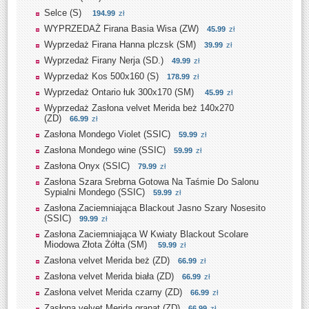
Selce (S)
194.99
zł
WYPRZEDAŻ Firana Basia Wisa (ZW)
45.99
zł
Wyprzedaż Firana Hanna plczsk (SM)
39.99
zł
Wyprzedaż Firany Nerja (SD.)
49.99
zł
Wyprzedaż Kos 500x160 (S)
178.99
zł
Wyprzedaż Ontario łuk 300x170 (SM)
45.99
zł
Wyprzedaż Zasłona velvet Merida beż 140x270
(ZD)
66.99
zł
Zasłona Mondego Violet (SSIC)
59.99
zł
Zasłona Mondego wine (SSIC)
59.99
zł
Zasłona Onyx (SSIC)
79.99
zł
Zasłona Szara Srebrna Gotowa Na Taśmie Do Salonu
Sypialni Mondego (SSIC)
59.99
zł
Zasłona Zaciemniająca Blackout Jasno Szary Nosesito
(SSIC)
99.99
zł
Zasłona Zaciemniająca W Kwiaty Blackout Scolare
Miodowa Złota Żółta (SM)
59.99
zł
Zasłona velvet Merida beż (ZD)
66.99
zł
Zasłona velvet Merida biała (ZD)
66.99
zł
Zasłona velvet Merida czarny (ZD)
66.99
zł
Zasłona velvet Merida granat (ZD)
66.99
zł