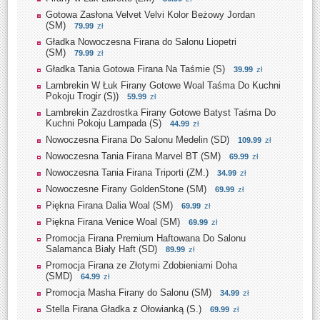
Gotowa Zasłona Velvet Velvi Kolor Beżowy Jordan
(SM)
79.99
zł
Gładka Nowoczesna Firana do Salonu Liopetri
(SM)
79.99
zł
Gładka Tania Gotowa Firana Na Taśmie (S)
39.99
zł
Lambrekin W Łuk Firany Gotowe Woal Taśma Do Kuchni
Pokoju Trogir (S))
59.99
zł
Lambrekin Zazdrostka Firany Gotowe Batyst Taśma Do
Kuchni Pokoju Lampada (S)
44.99
zł
Nowoczesna Firana Do Salonu Medelin (SD)
109.99
zł
Nowoczesna Tania Firana Marvel BT (SM)
69.99
zł
Nowoczesna Tania Firana Triporti (ZM.)
34.99
zł
Nowoczesne Firany GoldenStone (SM)
69.99
zł
Piękna Firana Dalia Woal (SM)
69.99
zł
Piękna Firana Venice Woal (SM)
69.99
zł
Promocja Firana Premium Haftowana Do Salonu
Salamanca Biały Haft (SD)
89.99
zł
Promocja Firana ze Złotymi Zdobieniami Doha
(SMD)
64.99
zł
Promocja Masha Firany do Salonu (SM)
34.99
zł
Stella Firana Gładka z Ołowianką (S.)
69.99
zł