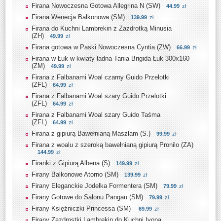
Firana Nowoczesna Gotowa Allegrina N (SW)
44.99
zł
Firana Wenecja Balkonowa (SM)
139.99
zł
Firana do Kuchni Lambrekin z Zazdrotką Minusia
(ZH)
49.99
zł
Firana gotowa w Paski Nowoczesna Cyntia (ZW)
66.99
zł
Firana w Łuk w kwiaty ładna Tania Brigida Łuk 300x160
(ZM)
49.99
zł
Firana z Falbanami Woal czarny Guido Przelotki
(ZFL)
64.99
zł
Firana z Falbanami Woal szary Guido Przelotki
(ZFL)
64.99
zł
Firana z Falbanami Woal szary Guido Taśma
(ZFL)
64.99
zł
Firana z gipiurą Bawełnianą Maszlam (S.)
99.99
zł
Firana z woalu z szeroką bawełnianą gipiurą Pronilo (ZA)
144.99
zł
Firanki z Gipiurą Albena (S)
149.99
zł
Firany Balkonowe Atorno (SM)
139.99
zł
Firany Eleganckie Jodełka Formentera (SM)
79.99
zł
Firany Gotowe do Salonu Pangau (SM)
79.99
zł
Firany Księżniczki Princessa (SM)
69.99
zł
Firany Zazdrostki Lambrekin do Kuchni Ivona