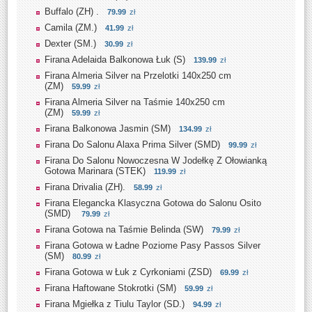
Buffalo (ZH) .
79.99
zł
Camila (ZM.)
41.99
zł
Dexter (SM.)
30.99
zł
Firana Adelaida Balkonowa Łuk (S)
139.99
zł
Firana Almeria Silver na Przelotki 140x250 cm
(ZM)
59.99
zł
Firana Almeria Silver na Taśmie 140x250 cm
(ZM)
59.99
zł
Firana Balkonowa Jasmin (SM)
134.99
zł
Firana Do Salonu Alaxa Prima Silver (SMD)
99.99
zł
Firana Do Salonu Nowoczesna W Jodełkę Z Ołowianką
Gotowa Marinara (STEK)
119.99
zł
Firana Drivalia (ZH).
58.99
zł
Firana Elegancka Klasyczna Gotowa do Salonu Osito
(SMD)
79.99
zł
Firana Gotowa na Taśmie Belinda (SW)
79.99
zł
Firana Gotowa w Ładne Poziome Pasy Passos Silver
(SM)
80.99
zł
Firana Gotowa w Łuk z Cyrkoniami (ZSD)
69.99
zł
Firana Haftowane Stokrotki (SM)
59.99
zł
Firana Mgiełka z Tiulu Taylor (SD.)
94.99
zł