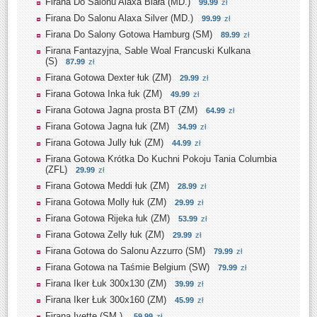
Firana Do Salonu Alaxa Biała (MD.)
99.99
zł
Firana Do Salonu Alaxa Silver (MD.)
99.99
zł
Firana Do Salony Gotowa Hamburg (SM)
89.99
zł
Firana Fantazyjna, Sable Woal Francuski Kulkana
(S)
87.99
zł
Firana Gotowa Dexter łuk (ZM)
29.99
zł
Firana Gotowa Inka łuk (ZM)
49.99
zł
Firana Gotowa Jagna prosta BT (ZM)
64.99
zł
Firana Gotowa Jagna łuk (ZM)
34.99
zł
Firana Gotowa Jully łuk (ZM)
44.99
zł
Firana Gotowa Krótka Do Kuchni Pokoju Tania Columbia
(ZFL)
29.99
zł
Firana Gotowa Meddi łuk (ZM)
28.99
zł
Firana Gotowa Molly łuk (ZM)
29.99
zł
Firana Gotowa Rijeka łuk (ZM)
53.99
zł
Firana Gotowa Zelly łuk (ZM)
29.99
zł
Firana Gotowa do Salonu Azzurro (SM)
79.99
zł
Firana Gotowa na Taśmie Belgium (SW)
79.99
zł
Firana Iker Łuk 300x130 (ZM)
39.99
zł
Firana Iker Łuk 300x160 (ZM)
45.99
zł
Firana Ivette (SM.)
59.99
zł