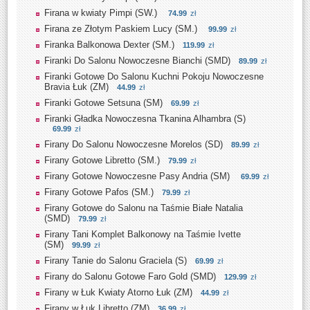
Firana w kwiaty Pimpi (SW.)
74.99
zł
Firana ze Złotym Paskiem Lucy (SM.)
99.99
zł
Firanka Balkonowa Dexter (SM.)
119.99
zł
Firanki Do Salonu Nowoczesne Bianchi (SMD)
89.99
zł
Firanki Gotowe Do Salonu Kuchni Pokoju Nowoczesne
Bravia Łuk (ZM)
44.99
zł
Firanki Gotowe Setsuna (SM)
69.99
zł
Firanki Gładka Nowoczesna Tkanina Alhambra (S)
69.99
zł
Firany Do Salonu Nowoczesne Morelos (SD)
89.99
zł
Firany Gotowe Libretto (SM.)
79.99
zł
Firany Gotowe Nowoczesne Pasy Andria (SM)
69.99
zł
Firany Gotowe Pafos (SM.)
79.99
zł
Firany Gotowe do Salonu na Taśmie Białe Natalia
(SMD)
79.99
zł
Firany Tani Komplet Balkonowy na Taśmie Ivette
(SM)
99.99
zł
Firany Tanie do Salonu Graciela (S)
69.99
zł
Firany do Salonu Gotowe Faro Gold (SMD)
129.99
zł
Firany w Łuk Kwiaty Atorno Łuk (ZM)
44.99
zł
Firany w Łuk Libretto (ZM)
36.99
zł