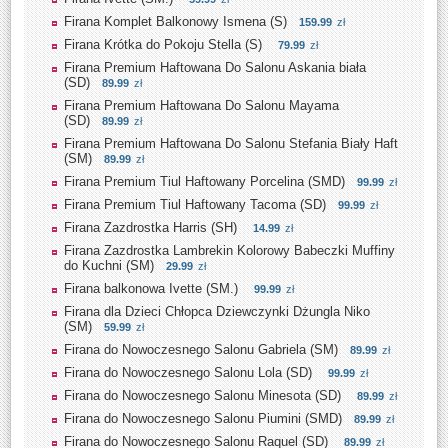
Firana Komplet Balkonowy Ismena (S)
159.99
zł
Firana Krótka do Pokoju Stella (S)
79.99
zł
Firana Premium Haftowana Do Salonu Askania biała
(SD)
89.99
zł
Firana Premium Haftowana Do Salonu Mayama
(SD)
89.99
zł
Firana Premium Haftowana Do Salonu Stefania Biały Haft
(SM)
89.99
zł
Firana Premium Tiul Haftowany Porcelina (SMD)
99.99
zł
Firana Premium Tiul Haftowany Tacoma (SD)
99.99
zł
Firana Zazdrostka Harris (SH)
14.99
zł
Firana Zazdrostka Lambrekin Kolorowy Babeczki Muffiny
do Kuchni (SM)
29.99
zł
Firana balkonowa Ivette (SM.)
99.99
zł
Firana dla Dzieci Chłopca Dziewczynki Dżungla Niko
(SM)
59.99
zł
Firana do Nowoczesnego Salonu Gabriela (SM)
89.99
zł
Firana do Nowoczesnego Salonu Lola (SD)
99.99
zł
Firana do Nowoczesnego Salonu Minesota (SD)
89.99
zł
Firana do Nowoczesnego Salonu Piumini (SMD)
89.99
zł
Firana do Nowoczesnego Salonu Raquel (SD)
89.99
zł