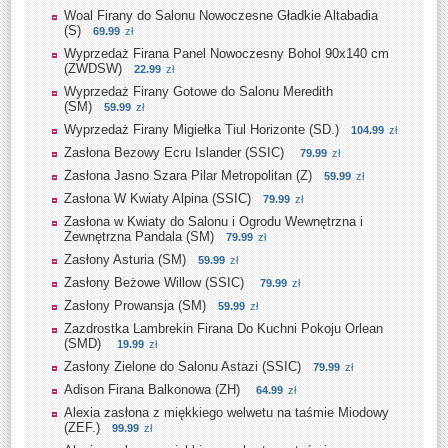
Woal Firany do Salonu Nowoczesne Gładkie Altabadia
(S)
69.99
zł
Wyprzedaż Firana Panel Nowoczesny Bohol 90x140 cm
(ZWDSW)
22.99
zł
Wyprzedaż Firany Gotowe do Salonu Meredith
(SM)
59.99
zł
Wyprzedaż Firany Migiełka Tiul Horizonte (SD.)
104.99
zł
Zasłona Bezowy Ecru Islander (SSIC)
79.99
zł
Zasłona Jasno Szara Pilar Metropolitan (Z)
59.99
zł
Zasłona W Kwiaty Alpina (SSIC)
79.99
zł
Zasłona w Kwiaty do Salonu i Ogrodu Wewnętrzna i
Zewnętrzna Pandala (SM)
79.99
zł
Zasłony Asturia (SM)
59.99
zł
Zasłony Beżowe Willow (SSIC)
79.99
zł
Zasłony Prowansja (SM)
59.99
zł
Zazdrostka Lambrekin Firana Do Kuchni Pokoju Orlean
(SMD)
19.99
zł
Zasłony Zielone do Salonu Astazi (SSIC)
79.99
zł
Adison Firana Balkonowa (ZH)
64.99
zł
Alexia zasłona z miękkiego welwetu na taśmie Miodowy
(ZEF.)
99.99
zł