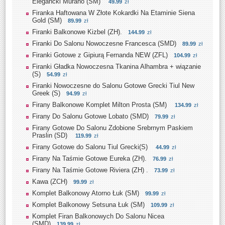
Elegancki Murano (SM)
49.99
zł
Firanka Haftowana W Złote Kokardki Na Etaminie Siena
Gold (SM)
89.99
zł
Firanki Balkonowe Kizbel (ZH).
144.99
zł
Firanki Do Salonu Nowoczesne Francesca (SMD)
89.99
zł
Firanki Gotowe z Gipiurą Fernanda NEW (ZFL)
104.99
zł
Firanki Gładka Nowoczesna Tkanina Alhambra + wiązanie
(S)
54.99
zł
Firanki Nowoczesne do Salonu Gotowe Grecki Tiul New
Greek (S)
94.99
zł
Firany Balkonowe Komplet Milton Prosta (SM)
134.99
zł
Firany Do Salonu Gotowe Lobato (SMD)
79.99
zł
Firany Gotowe Do Salonu Zdobione Srebrnym Paskiem
Praslin (SD)
119.99
zł
Firany Gotowe do Salonu Tiul Grecki(S)
44.99
zł
Firany Na Taśmie Gotowe Eureka (ZH).
76.99
zł
Firany Na Taśmie Gotowe Riviera (ZH) .
73.99
zł
Kawa (ZCH)
99.99
zł
Komplet Balkonowy Atorno Łuk (SM)
99.99
zł
Komplet Balkonowy Setsuna Łuk (SM)
109.99
zł
Komplet Firan Balkonowych Do Salonu Nicea
(SMD)
139.99
zł