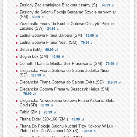
Zasłony Zaciemniające Blackout czarny (S)
99.99
zł
Zasłony do Salonu Pokoju Bergamo Szycie na wymiar
(SM)
59.99
zł
Zazdrostki Firany do Kuchni Gotowe Obszyte Piękne
Lacasio (SW)
24.99
zł
Ładna Gotowa Firana Barbara (SM)
79.99
zł
Ładna Gotowa Firana Nesti (SM)
79.99
zł
Belusa (SM)
69.99
zł
Bogna Łuk (ZM)
49.99
zł
Cometti Tkanina Gładka Bez Prasowania (SM)
79.99
zł
Elegancka Firana Gotowa do Salonu Jodełka Nissi
(SD)
119.99
zł
Elegancka Firana Gotowa do Salonu Evita (SD)
119.99
zł
Elegancka Gotowa Firana w Deszczyk Helga (SM)
79.99
zł
Elegancka Nowoczesna Gotowa Firana Askania Złota
Gold (SD)
89.99
zł
Fabio (ZM.)
28.99
zł
Firana Dider 320x160 (ZM.)
49.99
zł
Firana Do Pokoju Salonu Kuchni Trzy Kokony W Łuk +
Złote Tubki Do Wiązania LAX (S)
104.99
zł