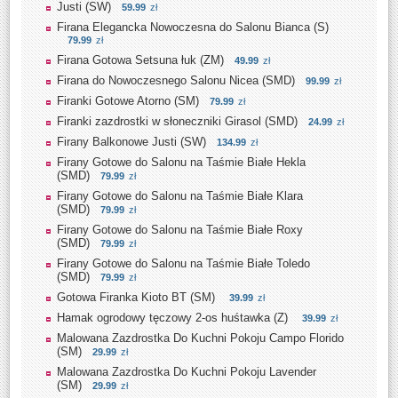
Justi (SW)
59.99
zł
Firana Elegancka Nowoczesna do Salonu Bianca (S)
79.99
zł
Firana Gotowa Setsuna łuk (ZM)
49.99
zł
Firana do Nowoczesnego Salonu Nicea (SMD)
99.99
zł
Firanki Gotowe Atorno (SM)
79.99
zł
Firanki zazdrostki w słoneczniki Girasol (SMD)
24.99
zł
Firany Balkonowe Justi (SW)
134.99
zł
Firany Gotowe do Salonu na Taśmie Białe Hekla
(SMD)
79.99
zł
Firany Gotowe do Salonu na Taśmie Białe Klara
(SMD)
79.99
zł
Firany Gotowe do Salonu na Taśmie Białe Roxy
(SMD)
79.99
zł
Firany Gotowe do Salonu na Taśmie Białe Toledo
(SMD)
79.99
zł
Gotowa Firanka Kioto BT (SM)
39.99
zł
Hamak ogrodowy tęczowy 2-os huśtawka (Z)
39.99
zł
Malowana Zazdrostka Do Kuchni Pokoju Campo Florido
(SM)
29.99
zł
Malowana Zazdrostka Do Kuchni Pokoju Lavender
(SM)
29.99
zł