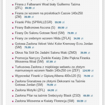
Firana z Falbanami Woal biały Guillermo Taśma
(ZFL)
89.99
zł
Firana ze wzorem na przelotkach Cassie 140x250
(ZM)
39.99
zł
Firanki Pilis (SPRALLEGR)
59.99
zł
Firany Balkonowe Ascona (S)
89.99
zł
Firany Do Salonu Gotowe Nord (SM)
79.99
zł
Firany ze srebrnym wzorem Hilda (ZFLA)
34.99
zł
Gotowa Zasłona Velvet Velvi Kolor Kremowy Ecru Jordan
(SM)
79.99
zł
Obrus Na Stół Do Jadalni Salonu Maki (ZMD)
39.99
zł
Promocja Narcyzy Żonkile Kwiaty Żółte Piękna Firanka
Wiosenna Woal (SM)
87.99
zł
Turkusowa Zasłona z miękkiego welwetu ze złotym
marmurowym wzorem Nadin 140x250 cm (ZEF)
124.99
zł
Wyprzedaż Firanki z Gipiurą Albena 400x120 (S)
79.99
zł
Zasłona Granatowa ze złotymi Dekorami na Taśmie
Gotowa Jordan (SM)
79.99
zł
Zasłona Motylki (ZFL)
64.99
zł
Zasłona Pilar na taśmie Srebrzysty Blask (ZSD)
49.99
zł
Zasłona Wiosenna w Kwiaty Florencja (SM)
59.99
zł