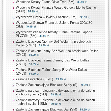
Wiosenne Kwiaty Firana Olive Tree (SM)
39.99
zł
Wiosenne Kwiaty Firana z Woalu Gotowa Monte Casino
(SMD)
54.99
zł
Wyprzedaż Firana w kwiaty Lozanna (SM)
39.99
zł
Wyprzedaż Gotowa Firana do Salonu Fonda 300x150
(SM)
49.99
zł
Wyprzedaż Wiosenne Kwiaty Firana Etamina Laporta
PLCZSK (SM)
49.99
zł
Zasłona Blackout Ciemny Beż Welur na przelotkach
Dallas (ZM01)
59.99
zł
Zasłona Blackout Jasny Beż Welur na przelotkach Dallas
(ZM03)
59.99
zł
Zasłona Blackout Taśma Ciemny Beż Welur Dallas
(ZM01)
59.99
zł
Zasłona Blackout Taśma Jasny Beż Welur Dallas
(ZM03)
59.99
zł
Zasłona Fiorentina (SSIC)
79.99
zł
Zasłona Zaciemniająca Blackout Szary (S)
99.99
zł
Zasłona narcyzy - elegancka dekoracja okna do salonu
kuchni i sypialni (SM)
59.99
zł
Zasłona narcyzy - elegancka dekoracja okna do salonu
kuchni i sypialni (SM)
59.99
zł
Zasłony Zaciemniające Blackout Bali (SM)
59.99
zł