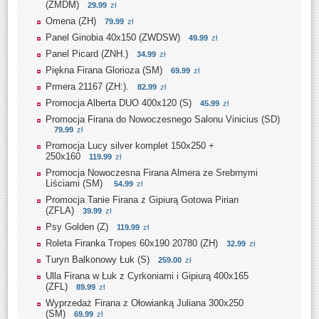
(ZMDM)
29.99
zł
Omena (ZH)
79.99
zł
Panel Ginobia 40x150 (ZWDSW)
49.99
zł
Panel Picard (ZNH.)
34.99
zł
Piękna Firana Glorioza (SM)
69.99
zł
Prmera 21167 (ZH:).
82.99
zł
Promocja Alberta DUO 400x120 (S)
45.99
zł
Promocja Firana do Nowoczesnego Salonu Vinicius (SD)
79.99
zł
Promocja Lucy silver komplet 150x250 +
250x160
119.99
zł
Promocja Nowoczesna Firana Almera ze Srebrnymi
Liściami (SM)
54.99
zł
Promocja Tanie Firana z Gipiurą Gotowa Pirian
(ZFLA)
39.99
zł
Psy Golden (Z)
119.99
zł
Roleta Firanka Tropes 60x190 20780 (ZH)
32.99
zł
Turyn Balkonowy Łuk (S)
259.00
zł
Ulla Firana w Łuk z Cyrkoniami i Gipiurą 400x165
(ZFL)
89.99
zł
Wyprzedaż Firana z Ołowianką Juliana 300x250
(SM)
69.99
zł