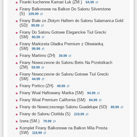
Firanki kuchenne Kamari Łuk (ZM.)
54.99
zł
Firany Balkonowe na Balkon Do Salonu Silverstone
(S)
109.99
zł
Firany Białe ze Złotym Haftem do Salonu Salamanca Gold
(SD)
99.99
zł
Firany Do Salonu Gotowe Eleganckie Tiul Grecki
(SM)
80.99
zł
Firany Markizeta Gładka Premium z Ołowianką
(SM)
99.99
zł
Firany Martimo (ZH)
39.99
zł
Firany Nowoczesne do Salonu Betis Na Przelotkach
(ZM)
59.99
zł
Firany Nowoczesne do Salonu Gotowe Tiul Grecki
(SM)
44.99
zł
Firany Portico (ZH)
49.99
zł
Firany Woal Haftowany Marika (SM)
94.99
zł
Firany Woal Premium California (SM)
84.99
zł
Firany do Nowoczesnego Salonu Guadelupe (SD)
89.99
zł
Firany do Salonu Clotilda (S)
219.99
zł
Izera (SM.)
79.99
zł
Komplet Firany Balkonowe na Balkon Mila Prosta
(SW)
119.99
zł