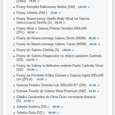
(SMD)
79.99
zł
Firany Komplet Balkonowy Merlot (SM)
134.99
zł
Firany Libretto (SM.)
79.99
zł
Firany Nowoczesny Gładki Biały Woal na Taśmie
marszczącej Sevilla (S)
89.99
zł
Firany Woal z Gipiurą Piekna Terrietta 400x160
(ZFL)
99.99
zł
Firany do Nowoczesnego Salonu Denia (MDM)
89.99
zł
Firany do Nowoczesnego Salonu Tulum (MDM)
89.99
zł
Firany do Salonu Clotilda (S)
149.99
zł
Firany do Salonu Eleganckie ze złotym paskiem Carlinda
(SD)
119.99
zł
Firany do Salony w delikatne srebrne Paski Carlinda Silver
(SD)
94.99
zł
Firany na Przelotki Kółka Gotowe z Gipiurą Ingrid 300x145
cm (ZFLA)
74.99
zł
Gotowa Firanka Teresita Łuk 300x160 BT (ZM)
47.99
zł
Gotowe Firanki do Salonu Woal Premium (SM)
84.99
zł
Gładka Zazdrostka do Okna Dużo rozmiarów Batavia
(S)
27.99
zł
Julietta Srebrna (SD.)
99.99
zł
Julietta Złota (SD.)
99.99
zł