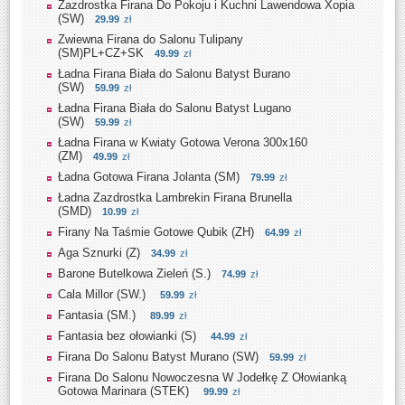
Zazdrostka Firana Do Pokoju i Kuchni Lawendowa Xopia
(SW)
29.99
zł
Zwiewna Firana do Salonu Tulipany
(SM)PL+CZ+SK
49.99
zł
Ładna Firana Biała do Salonu Batyst Burano
(SW)
59.99
zł
Ładna Firana Biała do Salonu Batyst Lugano
(SW)
59.99
zł
Ładna Firana w Kwiaty Gotowa Verona 300x160
(ZM)
49.99
zł
Ładna Gotowa Firana Jolanta (SM)
79.99
zł
Ładna Zazdrostka Lambrekin Firana Brunella
(SMD)
10.99
zł
Firany Na Taśmie Gotowe Qubik (ZH)
64.99
zł
Aga Sznurki (Z)
34.99
zł
Barone Butelkowa Zieleń (S.)
74.99
zł
Cala Millor (SW.)
59.99
zł
Fantasia (SM.)
89.99
zł
Fantasia bez ołowianki (S)
44.99
zł
Firana Do Salonu Batyst Murano (SW)
59.99
zł
Firana Do Salonu Nowoczesna W Jodełkę Z Ołowianką
Gotowa Marinara (STEK)
99.99
zł