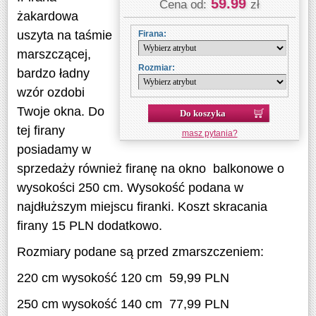
59.99
Cena od:
zł
żakardowa
uszyta na taśmie
Firana:
marszczącej,
Rozmiar:
bardzo ładny
wzór ozdobi
Twoje okna. Do
Do koszyka
tej firany
masz pytania?
posiadamy w
sprzedaży również firanę na okno balkonowe o
wysokości 250 cm. Wysokość podana w
najdłuższym miejscu firanki. Koszt skracania
firany 15 PLN dodatkowo.
Rozmiary podane są przed zmarszczeniem:
220 cm wysokość 120 cm 59,99 PLN
250 cm wysokość 140 cm 77,99 PLN