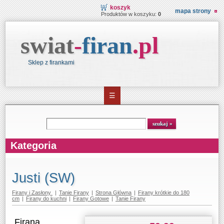
koszyk
mapa strony
Produktów w koszyku:
0
swiat
-
firan
.
pl
Sklep z firankami
☰
Wyszukiwarka
szukaj
Kategoria
Justi (SW)
Firany i Zasłony
|
Tanie Firany
|
Strona Główna
|
Firany krótkie do 180
cm
|
Firany do kuchni
|
Firany Gotowe
|
Tanie Firany
.Firana