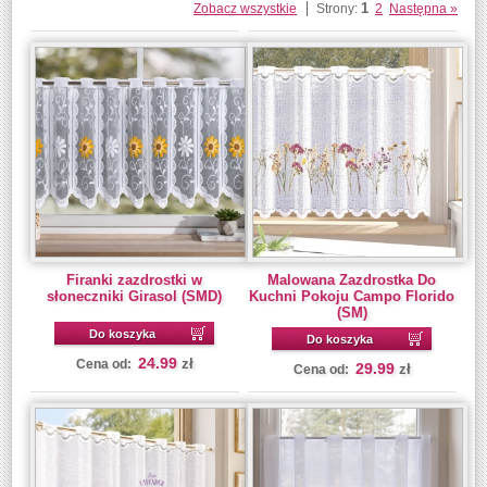
1
Zobacz wszystkie
Strony:
2
Następna »
Firanki zazdrostki w
Malowana Zazdrostka Do
słoneczniki Girasol (SMD)
Kuchni Pokoju Campo Florido
(SM)
Do koszyka
Do koszyka
24.99
zł
Cena od:
29.99
zł
Cena od: