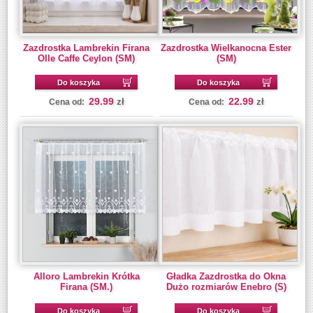
Zazdrostka Lambrekin Firana
Zazdrostka Wielkanocna Ester
Olle Caffe Ceylon (SM)
(SM)
Do koszyka
Do koszyka
29.99
22.99
zł
zł
Cena od:
Cena od:
Alloro Lambrekin Krótka
Gładka Zazdrostka do Okna
Firana (SM.)
Dużo rozmiarów Enebro (S)
Do koszyka
Do koszyka