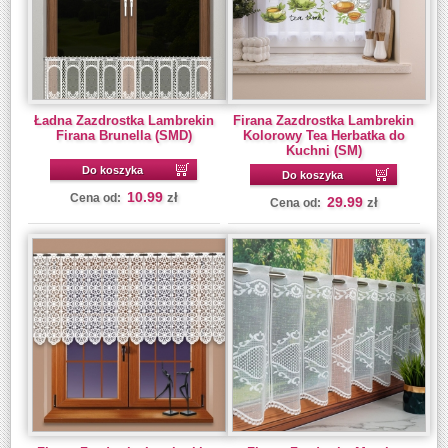
Ładna Zazdrostka Lambrekin
Firana Zazdrostka Lambrekin
Firana Brunella (SMD)
Kolorowy Tea Herbatka do
Kuchni (SM)
Do koszyka
Do koszyka
10.99
zł
Cena od:
29.99
zł
Cena od: