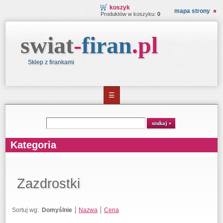
koszyk
mapa strony
Produktów w koszyku:
0
swiat
-
firan
.
pl
Sklep z firankami
☰
Wyszukiwarka
szukaj
Kategoria
Zazdrostki
Sortuj wg:
Domyślnie
Nazwa
Cena