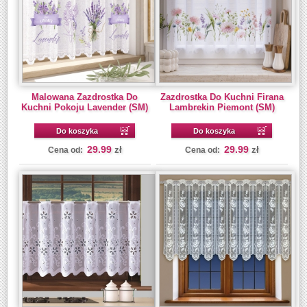
Malowana Zazdrostka Do
Zazdrostka Do Kuchni Firana
Kuchni Pokoju Lavender (SM)
Lambrekin Piemont (SM)
Do koszyka
Do koszyka
29.99
29.99
zł
zł
Cena od:
Cena od: