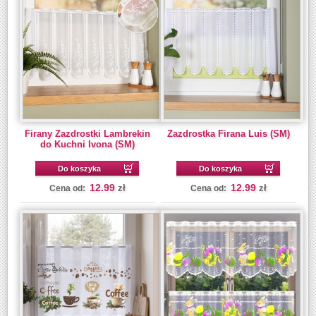
Firany Zazdrostki Lambrekin
Zazdrostka Firana Luis (SM)
do Kuchni Ivona (SM)
Do koszyka
Do koszyka
12.99
12.99
zł
zł
Cena od:
Cena od: