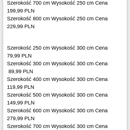
Szerokość 700 cm Wysokość 250 cm Cena
199,99 PLN
Szerokość 800 cm Wysokość 250 cm Cena
229,99 PLN
Szerokość 250 cm Wysokość 300 cm Cena
79,99 PLN
Szerokość 300 cm Wysokość 300 cm Cena
89,99 PLN
Szerokość 400 cm Wysokość 300 cm Cena
119,99 PLN
Szerokość 500 cm Wysokość 300 cm Cena
149,99 PLN
Szerokość 600 cm Wysokość 300 cm Cena
279,99 PLN
Szerokość 700 cm Wysokość 300 cm Cena