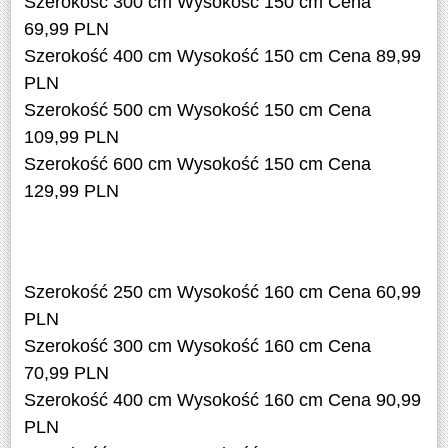
Szerokość 300 cm Wysokość 150 cm Cena
69,99 PLN
Szerokość 400 cm Wysokość 150 cm Cena 89,99
PLN
Szerokość 500 cm Wysokość 150 cm Cena
109,99 PLN
Szerokość 600 cm Wysokość 150 cm Cena
129,99 PLN
Szerokość 250 cm Wysokość 160 cm Cena 60,99
PLN
Szerokość 300 cm Wysokość 160 cm Cena
70,99 PLN
Szerokość 400 cm Wysokość 160 cm Cena 90,99
PLN