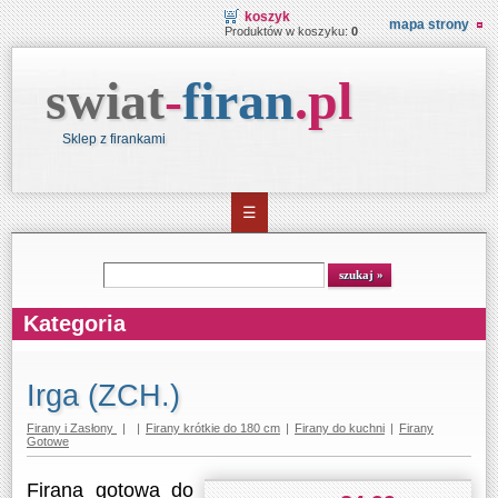
koszyk
mapa strony
Produktów w koszyku:
0
swiat
-
firan
.
pl
Sklep z firankami
☰
Wyszukiwarka
szukaj
Kategoria
Irga (ZCH.)
Firany i Zasłony
|
|
Firany krótkie do 180 cm
|
Firany do kuchni
|
Firany
Gotowe
Firana gotowa do