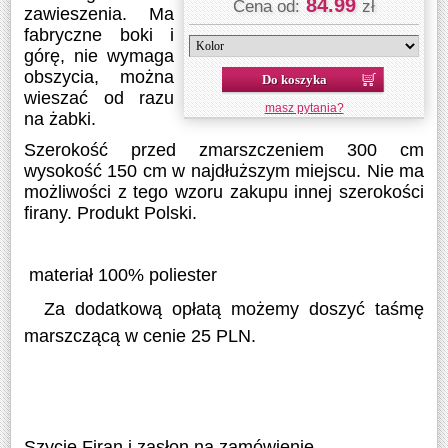
84.99
Cena od:
zł
zawieszenia. Ma
fabryczne boki i
górę, nie wymaga
obszycia, można
Do koszyka
wieszać od razu
masz pytania?
na żabki.
Szerokość przed zmarszczeniem 300 cm
wysokość 150 cm w najdłuższym miejscu. Nie ma
możliwości z tego wzoru zakupu innej szerokości
firany. Produkt Polski.
materiał 100% poliester
Za dodatkową opłatą możemy doszyć taśmę
marszczącą w cenie 25 PLN.
Szycie Firan i zasłon na zamówienie