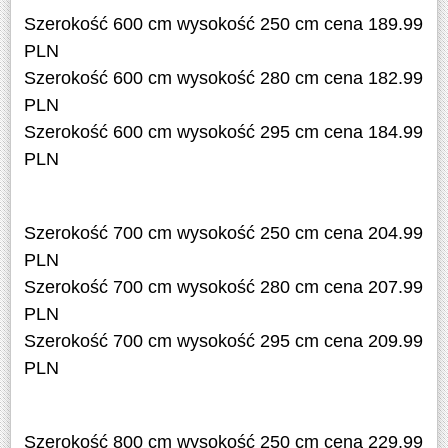
Szerokość 600 cm wysokość 250 cm cena 189.99
PLN
Szerokość 600 cm wysokość 280 cm cena 182.99
PLN
Szerokość 600 cm wysokość 295 cm cena 184.99
PLN
Szerokość 700 cm wysokość 250 cm cena 204.99
PLN
Szerokość 700 cm wysokość 280 cm cena 207.99
PLN
Szerokość 700 cm wysokość 295 cm cena 209.99
PLN
Szerokość 800 cm wysokość 250 cm cena 229.99