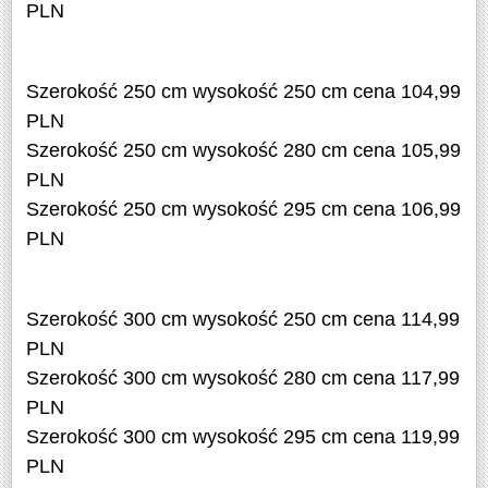
PLN
Szerokość 250 cm wysokość 250 cm cena 104,99
PLN
Szerokość 250 cm wysokość 280 cm cena 105,99
PLN
Szerokość 250 cm wysokość 295 cm cena 106,99
PLN
Szerokość 300 cm wysokość 250 cm cena 114,99
PLN
Szerokość 300 cm wysokość 280 cm cena 117,99
PLN
Szerokość 300 cm wysokość 295 cm cena 119,99
PLN