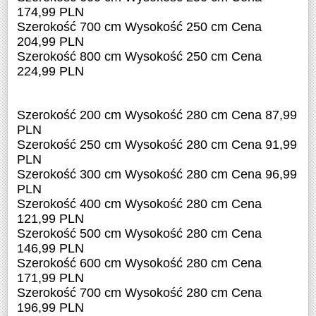
174,99 PLN
Szerokość 700 cm Wysokość 250 cm Cena
204,99 PLN
Szerokość 800 cm Wysokość 250 cm Cena
224,99 PLN
Szerokość 200 cm Wysokość 280 cm Cena 87,99
PLN
Szerokość 250 cm Wysokość 280 cm Cena 91,99
PLN
Szerokość 300 cm Wysokość 280 cm Cena 96,99
PLN
Szerokość 400 cm Wysokość 280 cm Cena
121,99 PLN
Szerokość 500 cm Wysokość 280 cm Cena
146,99 PLN
Szerokość 600 cm Wysokość 280 cm Cena
171,99 PLN
Szerokość 700 cm Wysokość 280 cm Cena
196,99 PLN