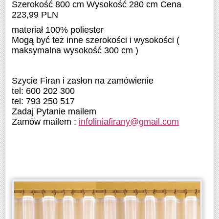
Szerokość 800 cm Wysokość 280 cm Cena
223,99 PLN
materiał 100% poliester
Mogą być też inne szerokości i wysokości (
maksymalna wysokość 300 cm )
Szycie Firan i zasłon na zamówienie
tel: 600 202 300
tel: 793 250 517
Zadaj Pytanie mailem
Zamów mailem :
infoliniafirany@gmail.com