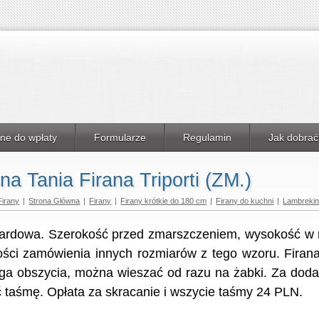
ne do wpłaty
Formularze
Regulamin
Jak dobrać
 Tania Firana Triporti (ZM.)
Firany
|
Strona Główna
|
Firany
|
Firany krótkie do 180 cm
|
Firany do kuchni
|
Lambreki
akardowa. Szerokość przed zmarszczeniem, wysokość w 
ści zamówienia innych rozmiarów z tego wzoru. Firana
ga obszycia, można wieszać od razu na żabki. Za dod
taśmę. Opłata za skracanie i wszycie taśmy 24 PLN.