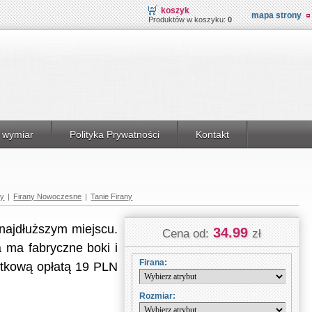
koszyk
mapa strony
Produktów w koszyku:
0
 wymiar
Polityka Prywatności
Kontakt
ny
|
Firany Nowoczesne
|
Tanie Firany
najdłuższym miejscu.
34.99
Cena od:
zł
 ma fabryczne boki i
Firana:
atkową opłatą 19 PLN
Rozmiar: