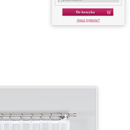
Do koszyka
masz pytania?