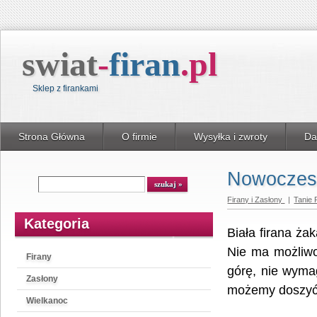
swiat
-
firan
.
pl
Sklep z firankami
Strona Główna
O firmie
Wysyłka i zwroty
Da
Nowoczesna
Wyszukiwarka
szukaj
Firany i Zasłony
|
Tanie 
Kategoria
Biała firana ż
Nie ma możliwo
Firany
górę, nie wyma
Zasłony
możemy doszyć 
Wielkanoc