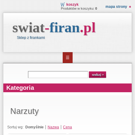
koszyk
mapa strony
Produktów w koszyku:
0
swiat
-
firan
.
pl
Sklep z firankami
☰
Wyszukiwarka
szukaj
Kategoria
Narzuty
Sortuj wg:
Domyślnie
Nazwa
Cena