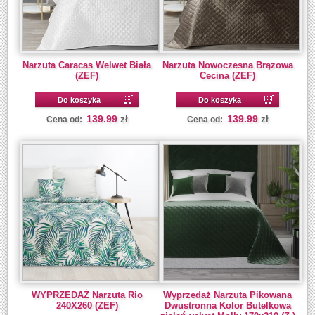
Narzuta Caracas Welwet Biała
Narzuta Nowoczesna Brązowa
(ZEF)
Cecina (ZEF)
Do koszyka
Do koszyka
139.99
139.99
zł
zł
Cena od:
Cena od:
WYPRZEDAŻ Narzuta Rio
Wyprzedaż Narzuta Pikowana
240X260 (ZEF)
Dwustronna Kolor Butelkowa