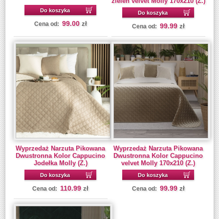
zieleń velvet Molly 170x210 (Z.)
Do koszyka
Do koszyka
99.00
zł
Cena od:
99.99
zł
Cena od:
Wyprzedaż Narzuta Pikowana
Wyprzedaż Narzuta Pikowana
Dwustronna Kolor Cappucino
Dwustronna Kolor Cappucino
Jodełka Molly (Z.)
velvet Molly 170x210 (Z.)
Do koszyka
Do koszyka
110.99
99.99
zł
zł
Cena od:
Cena od: