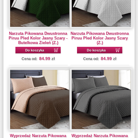
Narzuta Pikowana Dwustronna
Narzuta Pikowana Dwustronna
Piruu Pled Kolor Jasny Szary -
Piruu Pled Kolor Jasny Szary
Butelkowa Zieleń (Z.)
(Z.)
Do koszyka
Do koszyka
84.99
84.99
zł
zł
Cena od:
Cena od:
Wyprzedaż Narzuta Pikowana
Wyprzedaż Narzuta Pikowana