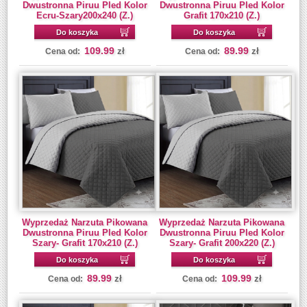
Dwustronna Piruu Pled Kolor
Dwustronna Piruu Pled Kolor
Ecru-Szary200x240 (Z.)
Grafit 170x210 (Z.)
Do koszyka
Do koszyka
109.99
89.99
zł
zł
Cena od:
Cena od:
Wyprzedaż Narzuta Pikowana
Wyprzedaż Narzuta Pikowana
Dwustronna Piruu Pled Kolor
Dwustronna Piruu Pled Kolor
Szary- Grafit 170x210 (Z.)
Szary- Grafit 200x220 (Z.)
Do koszyka
Do koszyka
89.99
109.99
zł
zł
Cena od:
Cena od: