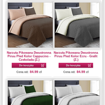
Narzuta Pikowana Dwustronna
Narzuta Pikowana Dwustronna
Piruu Pled Kolor Cappucino -
Piruu Pled Kolor Ecru - Grafit
Czekolada (Z.)
(Z.)
Do koszyka
Do koszyka
84.99
84.99
zł
zł
Cena od:
Cena od: