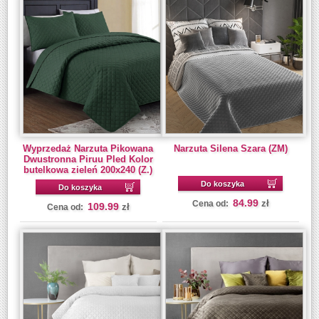
Wyprzedaż Narzuta Pikowana
Narzuta Silena Szara (ZM)
Dwustronna Piruu Pled Kolor
butelkowa zieleń 200x240 (Z.)
Do koszyka
Do koszyka
84.99
zł
Cena od:
109.99
zł
Cena od: