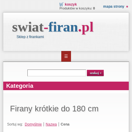
koszyk
mapa strony
Produktów w koszyku:
0
swiat
-
firan
.
pl
Sklep z firankami
☰
Wyszukiwarka
szukaj
Kategoria
Firany krótkie do 180 cm
Sortuj wg:
Domyślnie
Nazwa
Cena