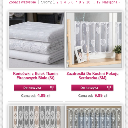
1
Zobacz wszystkie
Strony:
2
3
4
5
6
7
8
9
10
...
19
Następna »
Końcówki z Belek Tkanin
Zazdrostki Do Kuchni Pokoju
Firanowych Białe (S/)
Serduszka (SM)
Do koszyka
Do koszyka
4.99
9.99
zł
zł
Cena od:
Cena od: