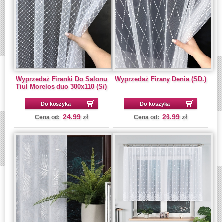
Wyprzedaż Firanki Do Salonu
Wyprzedaż Firany Denia (SD.)
Tiul Morelos duo 300x110 (S/)
Do koszyka
Do koszyka
24.99
26.99
zł
zł
Cena od:
Cena od: