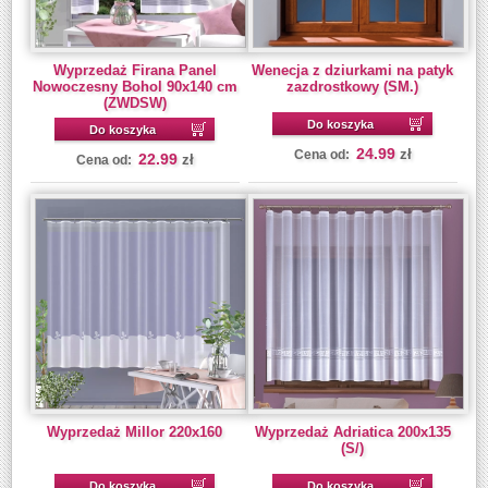
Wyprzedaż Firana Panel
Wenecja z dziurkami na patyk
Nowoczesny Bohol 90x140 cm
zazdrostkowy (SM.)
(ZWDSW)
Do koszyka
Do koszyka
24.99
zł
Cena od:
22.99
zł
Cena od:
Wyprzedaż Millor 220x160
Wyprzedaż Adriatica 200x135
(S/)
Do koszyka
Do koszyka