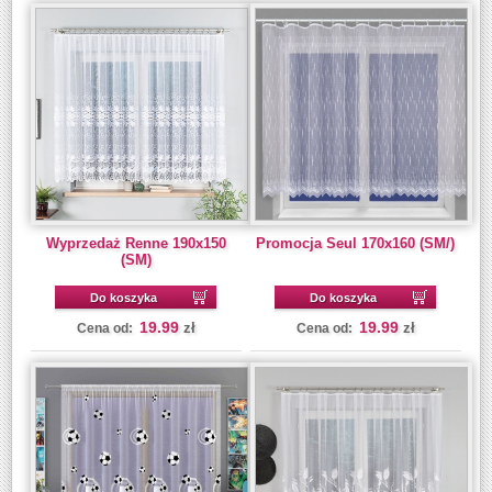
Wyprzedaż Renne 190x150
Promocja Seul 170x160 (SM/)
(SM)
Do koszyka
Do koszyka
19.99
19.99
zł
zł
Cena od:
Cena od: