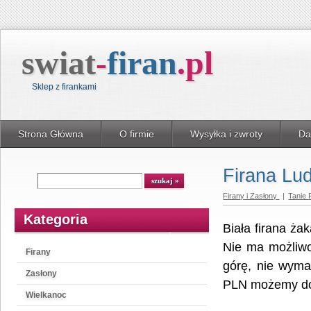
swiat
-
firan
.
pl
Sklep z firankami
Strona Główna
O firmie
Wysyłka i zwroty
Da
Firana Lu
Wyszukiwarka
szukaj
Firany i Zasłony
|
Tanie 
Kategoria
Biała firana ż
Nie ma możliwo
Firany
górę, nie wyma
Zasłony
PLN możemy do
Wielkanoc