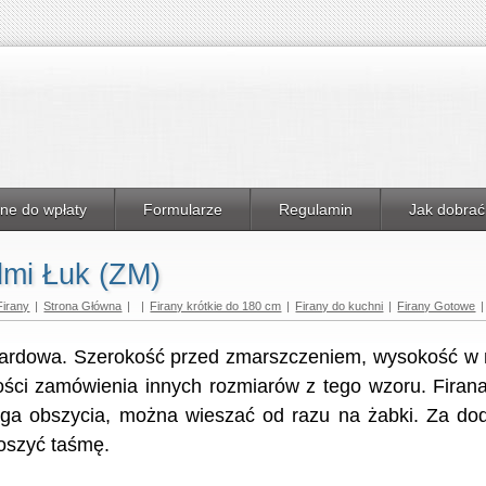
ne do wpłaty
Formularze
Regulamin
Jak dobrać
dmi Łuk (ZM)
Firany
|
Strona Główna
|
|
Firany krótkie do 180 cm
|
Firany do kuchni
|
Firany Gotowe
|
akardowa. Szerokość przed zmarszczeniem, wysokość w 
ści zamówienia innych rozmiarów z tego wzoru. Firana
ga obszycia, można wieszać od razu na żabki. Za do
szyć taśmę.