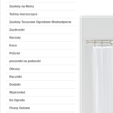
Zasłony na Metry
Taśmy marszczące
Zasłony Tarasowe Ogrodowe Wodoodporne
Zazdrostki
Narzuty
Koce
Pościel
poszewki na poduszki
Obrusy
Ręczniki
Dodatki
Wyprzedaż
Do Ogrodu
Firany Gotowe