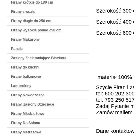
Firany krótkie do 180 cm
Szerokość 300
Firany z woalu
Firany długie do 250 cm
Szerokość 400
Firany wysokie ponad 250 cm
Szerokość 600
Firany Makarony
Panele
Zasłony Zaciemniające Blackout
Firany do kuchni
materiał 100% p
Firany balkonowe
Lambrekiny
Szycie Firan i 
tel: 600 202 30
Firany Nowoczesne
tel: 793 250 51
Firany, zasłony Dziecięce
Zadaj Pytanie 
Zamów mailem
Firany Młodzieżowe
Firany Do Salonu
Dane kontaktow
Firany Metrażowe