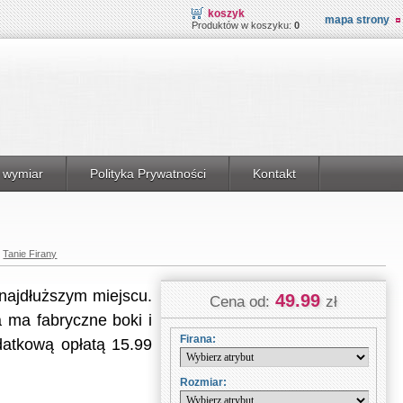
koszyk
mapa strony
Produktów w koszyku:
0
 wymiar
Polityka Prywatności
Kontakt
Tanie Firany
najdłuższym miejscu.
49.99
Cena od:
zł
 ma fabryczne boki i
Firana:
datkową opłatą 15.99
Rozmiar: