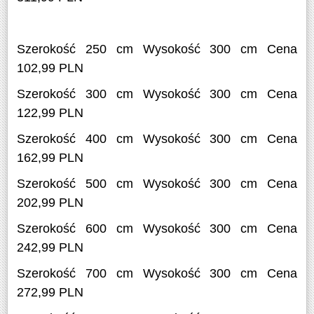
Szerokość 250 cm Wysokość 300 cm Cena
102,99 PLN
Szerokość 300 cm Wysokość 300 cm Cena
122,99 PLN
Szerokość 400 cm Wysokość 300 cm Cena
162,99 PLN
Szerokość 500 cm Wysokość 300 cm Cena
202,99 PLN
Szerokość 600 cm Wysokość 300 cm Cena
242,99 PLN
Szerokość 700 cm Wysokość 300 cm Cena
272,99 PLN